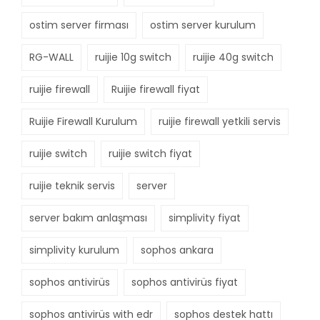
ostim server firması
ostim server kurulum
RG-WALL
ruijie 10g switch
ruijie 40g switch
ruijie firewall
Ruijie firewall fiyat
Ruijie Firewall Kurulum
ruijie firewall yetkili servis
ruijie switch
ruijie switch fiyat
ruijie teknik servis
server
server bakım anlaşması
simplivity fiyat
simplivity kurulum
sophos ankara
sophos antivirüs
sophos antivirüs fiyat
sophos antivirüs with edr
sophos destek hattı