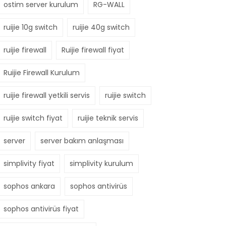
ostim server kurulum
RG-WALL
ruijie 10g switch
ruijie 40g switch
ruijie firewall
Ruijie firewall fiyat
Ruijie Firewall Kurulum
ruijie firewall yetkili servis
ruijie switch
ruijie switch fiyat
ruijie teknik servis
server
server bakım anlaşması
simplivity fiyat
simplivity kurulum
sophos ankara
sophos antivirüs
sophos antivirüs fiyat