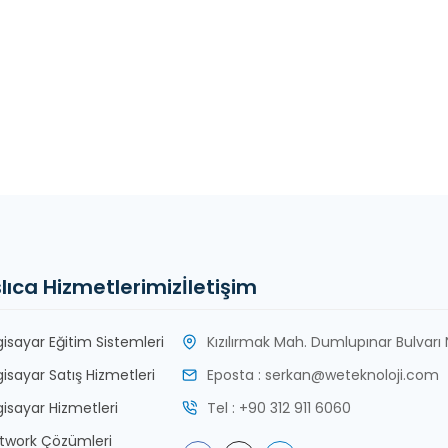
lıca Hizmetlerimiz
İletişim
lgisayar Eğitim Sistemleri
Kızılırmak Mah. Dumlupınar Bulvarı N
lgisayar Satış Hizmetleri
Eposta : serkan@weteknoloji.com
lgisayar Hizmetleri
Tel : +90 312 911 6060
twork Çözümleri