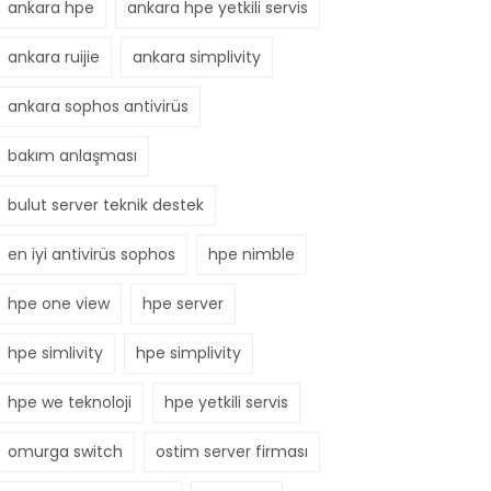
ankara hpe
ankara hpe yetkili servis
ankara ruijie
ankara simplivity
ankara sophos antivirüs
bakım anlaşması
bulut server teknik destek
en iyi antivirüs sophos
hpe nimble
hpe one view
hpe server
hpe simlivity
hpe simplivity
hpe we teknoloji
hpe yetkili servis
omurga switch
ostim server firması