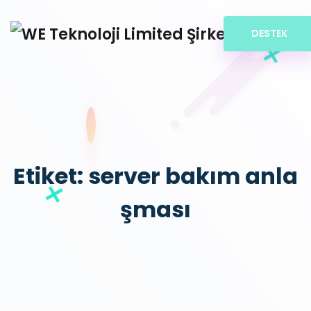
DESTEK
Etiket:
server bakım anla
şması