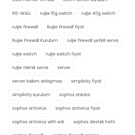
RG-WALL
ruijie 10g switch
ruijie 40g switch
ruijie firewall
Ruijie firewall fiyat
Ruijie Firewall Kurulum
ruijie firewall yetkili servis
ruijie switch
ruijie switch fiyat
ruijie teknik servis
server
server bakım anlaşması
simplivity fiyat
simplivity kurulum
sophos ankara
sophos antivirüs
sophos antivirüs fiyat
sophos antivirüs with edr
sophos destek hattı