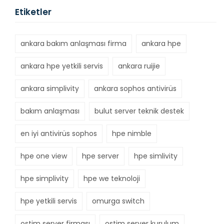
Etiketler
ankara bakım anlaşması firma
ankara hpe
ankara hpe yetkili servis
ankara ruijie
ankara simplivity
ankara sophos antivirüs
bakım anlaşması
bulut server teknik destek
en iyi antivirüs sophos
hpe nimble
hpe one view
hpe server
hpe simlivity
hpe simplivity
hpe we teknoloji
hpe yetkili servis
omurga switch
ostim server firması
ostim server kurulum