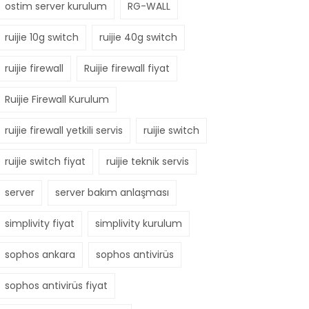
ostim server kurulum
RG-WALL
ruijie 10g switch
ruijie 40g switch
ruijie firewall
Ruijie firewall fiyat
Ruijie Firewall Kurulum
ruijie firewall yetkili servis
ruijie switch
ruijie switch fiyat
ruijie teknik servis
server
server bakım anlaşması
simplivity fiyat
simplivity kurulum
sophos ankara
sophos antivirüs
sophos antivirüs fiyat