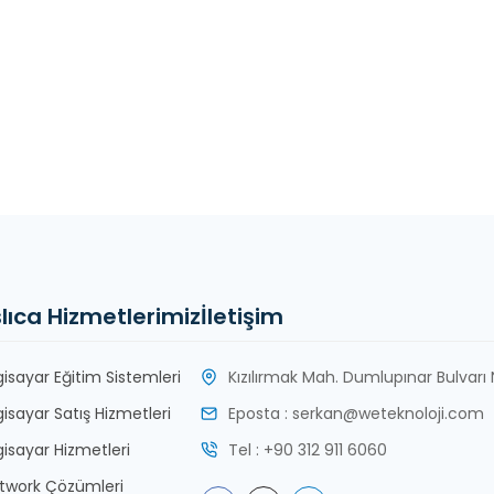
lıca Hizmetlerimiz
İletişim
lgisayar Eğitim Sistemleri
Kızılırmak Mah. Dumlupınar Bulvarı N
lgisayar Satış Hizmetleri
Eposta : serkan@weteknoloji.com
lgisayar Hizmetleri
Tel : +90 312 911 6060
twork Çözümleri