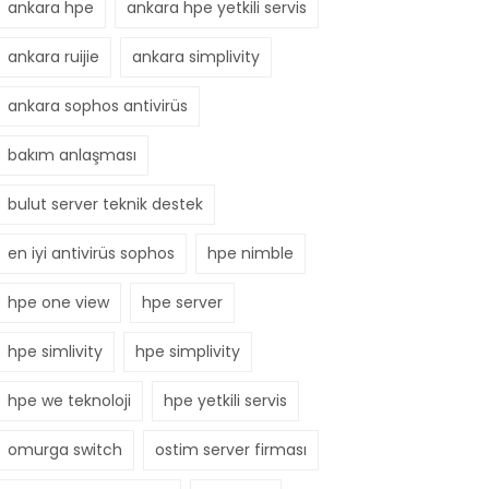
ankara hpe
ankara hpe yetkili servis
ankara ruijie
ankara simplivity
ankara sophos antivirüs
bakım anlaşması
bulut server teknik destek
en iyi antivirüs sophos
hpe nimble
hpe one view
hpe server
hpe simlivity
hpe simplivity
hpe we teknoloji
hpe yetkili servis
omurga switch
ostim server firması