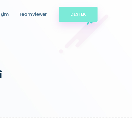
tişim
TeamViewer
DESTEK
i