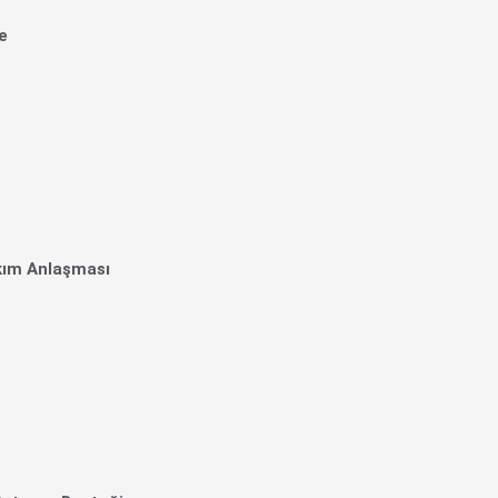
de
akım Anlaşması