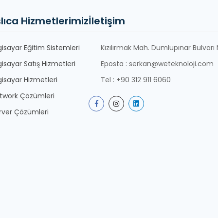
lıca Hizmetlerimiz
İletişim
lgisayar Eğitim Sistemleri
Kızılırmak Mah. Dumlupınar Bulvarı N
lgisayar Satış Hizmetleri
Eposta : serkan@weteknoloji.com
lgisayar Hizmetleri
Tel : +90 312 911 6060
twork Çözümleri
rver Çözümleri