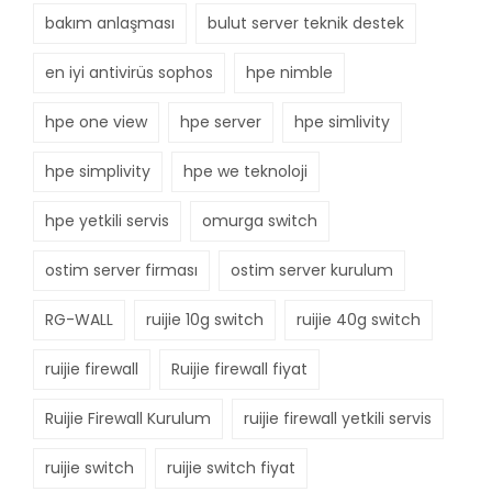
bakım anlaşması
bulut server teknik destek
en iyi antivirüs sophos
hpe nimble
hpe one view
hpe server
hpe simlivity
hpe simplivity
hpe we teknoloji
hpe yetkili servis
omurga switch
ostim server firması
ostim server kurulum
RG-WALL
ruijie 10g switch
ruijie 40g switch
ruijie firewall
Ruijie firewall fiyat
Ruijie Firewall Kurulum
ruijie firewall yetkili servis
ruijie switch
ruijie switch fiyat