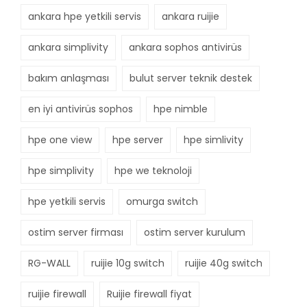
ankara hpe yetkili servis
ankara ruijie
ankara simplivity
ankara sophos antivirüs
bakım anlaşması
bulut server teknik destek
en iyi antivirüs sophos
hpe nimble
hpe one view
hpe server
hpe simlivity
hpe simplivity
hpe we teknoloji
hpe yetkili servis
omurga switch
ostim server firması
ostim server kurulum
RG-WALL
ruijie 10g switch
ruijie 40g switch
ruijie firewall
Ruijie firewall fiyat